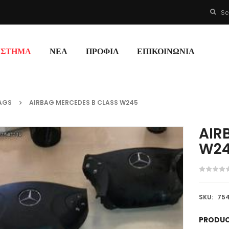
Se
ΆΣΤΗΜΑ
ΝΈΑ
ΠΡΟΦΊΛ
ΕΠΙΚΟΙΝΩΝΊΑ
BAGS
AIRBAG MERCEDES B CLASS W245
AIR
W2
SKU:
754
PRODUC