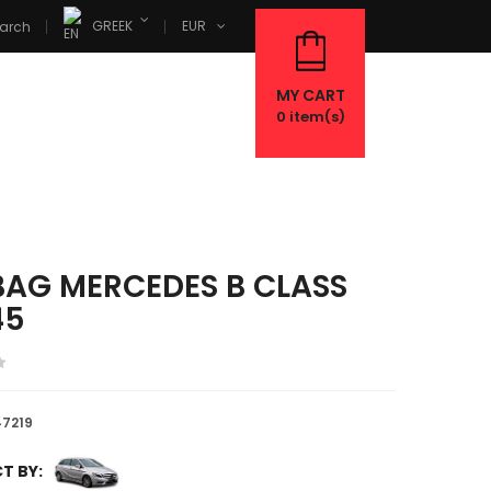
GREEK
EUR
arch
MY CART
0
item(s)
BAG MERCEDES B CLASS
45
7219
T BY: