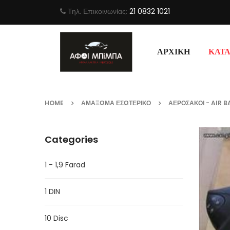
Τηλ. Επικοινωνίας:
21 0832 1021
ΑΡΧΙΚΉ
ΚΑΤ
HOME
ΑΜΆΞΩΜΑ ΕΣΩΤΕΡΙΚΌ
ΑΕΡΌΣΑΚΟΙ - AIR 
Categories
1 - 1,9 Farad
1 DIN
10 Disc