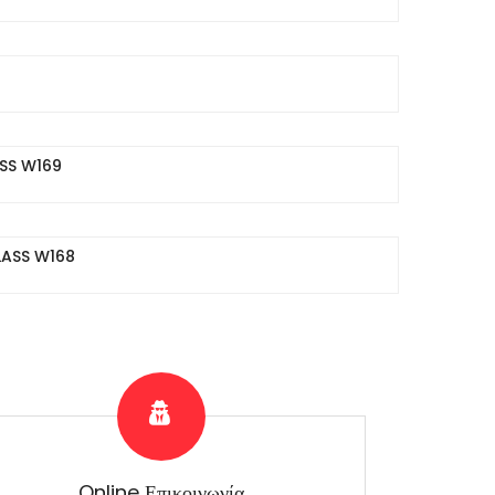
ASS W169
LASS W168
Online Επικοινωνία