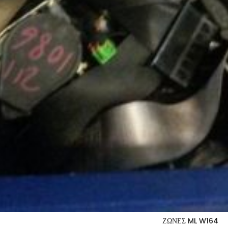
ΖΩΝΕΣ ML W164