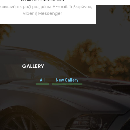
κοινωνήστε μαζί μας μέσω Ε-mail, Τηλεφώνου,
Viber ή Messenger
GALLERY
All
New Gallery