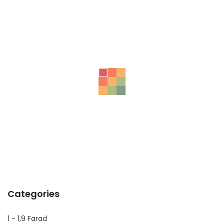
Related Products
ΔΥΝΑΜΟ B CLASS W245 ΠΕΤΡΕΛΑΙΟ
ΔΥΝΑΜΟ A CLASS W169 ΒΕΝΖΙΝΗ
ΜΙΖΑ ΜΗΧΑΝΗΣ A CLASS W169 ΠΕΤΡΕΛΑΙΟ
Categories
1 - 1,9 Farad