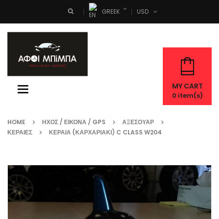
GREEK
USD
Search
MY CART
Toggle
0
item(s)
navigation
HOME
ΉΧΟΣ / ΕΙΚΌΝΑ / GPS
ΑΞΕΣΟΥΆΡ
ΚΕΡΑΊΕΣ
ΚΕΡΑΙΑ (ΚΑΡΧΑΡΙΑΚΙ) C CLASS W204