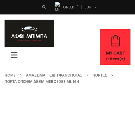
GREEK
EUR
Search
MY CART
Toggle
0
item(s)
navigation
HOME
ΑΜΆΞΩΜΑ - ΕΊΔΗ ΦΑΝΟΠΟΙΊΑΣ
ΠΌΡΤΕΣ
ΠΟΡΤΑ ΟΠΙΣΘΙΑ ΔΕΞΙΑ MERCEDES ML 164