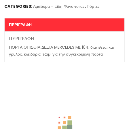
CATEGORIES:
Αμάξωμα - Είδη Φανοποιίας
,
Πόρτες
ΠΕΡΙΓΡΑΦΉ
ΠΕΡΙΓΡΑΦΉ
ΠΟΡΤΑ ΟΠΙΣΘΙΑ ΔΕΞΙΑ MERCEDES ML 164. διατίθεται και
γρύλος, κλειδαρια, τζαμι για την συγκεκριμένη πόρτα
Related Products
ΜΟΥΡΗ ΚΟΜΠΛΕ MERCEDES A-CLASS W169 FACELIFT
ΦΤΕΡΟ ΕΜΠΡΟΣΘΙΟ MERCEDES E-CLASS W211