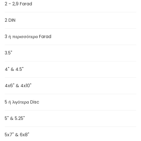
2 - 2,9 Farad
2 DIN
ΦΑΣΕΣ ΠΡΟΦΥΛΑΚΤΗΡΑ Ε-CLASS W211
3 ή περισσότερα Farad
3.5"
4" & 4.5"
4x6" & 4x10"
5 ή λιγότερα Disc
5" & 5.25"
5x7" & 6x8"