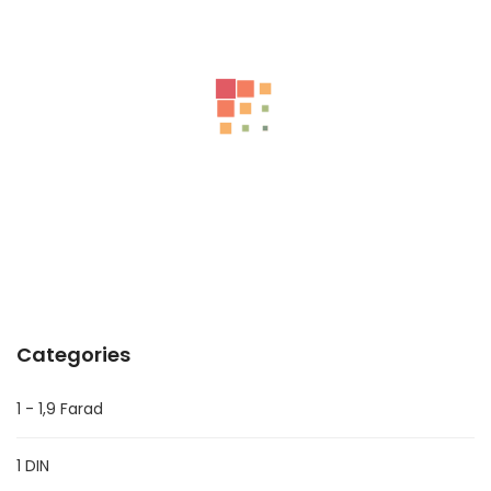
ΠΙΣΩ ΑΡΙΣΤΕΡΑ ΓΡΥΛΟΣ Α CLASS W169
AIRBAG MERCEDES C CLASS W203
ΕΜΠΡΟΣ ΑΡΙΣΤΕΡΑ ΓΡΥΛΟΣ CLK W208
Categories
1 - 1,9 Farad
1 DIN