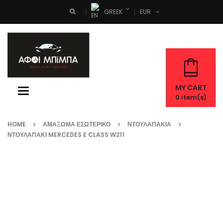
GREEK
EUR
Search
MY CART
Toggle
0
item(s)
navigation
HOME
ΑΜΆΞΩΜΑ ΕΣΩΤΕΡΙΚΌ
ΝΤΟΥΛΑΠΆΚΙΑ
ΝΤΟΥΛΑΠΑΚΙ MERCEDES E CLASS W211