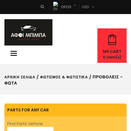
GREEK
USD
Search
MY CART
Toggle
0
item(s)
navigation
/
/ ΠΡΟΒΟΛΕΊΣ -
ΑΡΧΙΚΉ ΣΕΛΊΔΑ
ΦΩΤΙΣΜΌΣ & ΦΩΤΙΣΤΙΚΆ
ΦΏΤΑ
PARTS FOR ANY CAR
Find Parts Vehicle