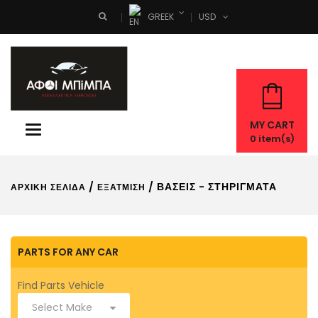
GREEK
USD
Search
MY CART
Toggle
0
item(s)
navigation
/
/ ΒΆΣΕΙΣ - ΣΤΗΡΊΓΜΑΤΑ
ΑΡΧΙΚΉ ΣΕΛΊΔΑ
ΕΞΆΤΜΙΣΗ
PARTS FOR ANY CAR
Find Parts Vehicle