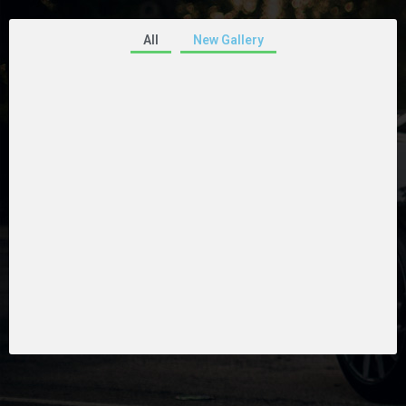
All
New Gallery