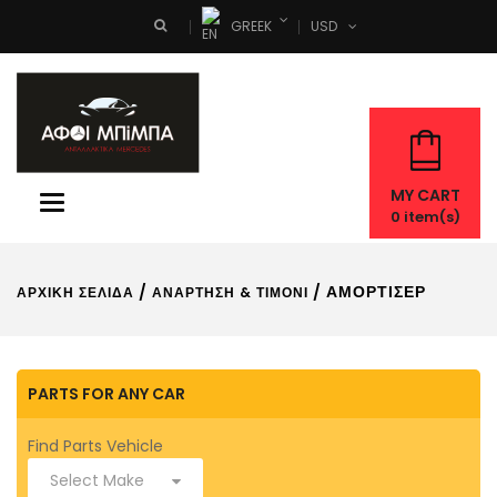
GREEK
USD
Search
MY CART
Toggle
0
item(s)
navigation
/
/ ΑΜΟΡΤΙΣΈΡ
ΑΡΧΙΚΉ ΣΕΛΊΔΑ
ΑΝΆΡΤΗΣΗ & ΤΙΜΌΝΙ
PARTS FOR ANY CAR
Find Parts Vehicle