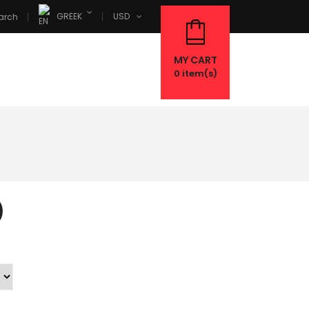
GREEK
USD
arch
MY CART
0
item(s)
)