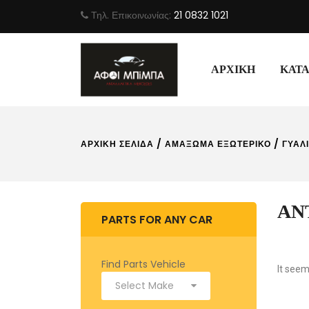
Τηλ. Επικοινωνίας:
21 0832 1021
ΑΡΧΙΚΉ
ΚΑΤ
/
/
ΑΡΧΙΚΉ ΣΕΛΊΔΑ
ΑΜΆΞΩΜΑ ΕΞΩΤΕΡΙΚΌ
ΓΥΆΛ
ΑΝ
PARTS FOR ANY CAR
Find Parts Vehicle
It seem